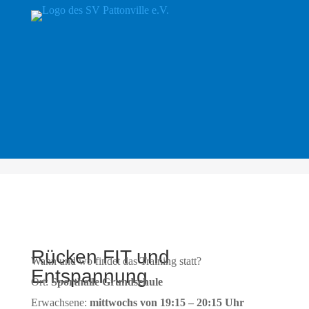
Rücken FIT und
Wann und wo findet das Training statt?
Entspannung
Ort:
Sporthalle Grundschule
Erwachsene:
mittwochs von 19:15 – 20:15 Uhr