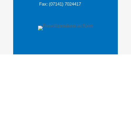
Fax: (07141) 7024417
Freiwilligendienst im Sport: Eine großartige
Möglichkeit, um wertvolle Erfahrungen zu sammeln
und sich für den Sport zu engagieren.
© 2026 SV Pattonville