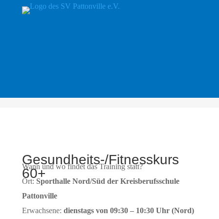
Gesundheits-/Fitnesskurs
Wann und wo findet das Training statt?
60+
Ort:
Sporthalle Nord/Süd der Kreisberufsschule
Pattonville
Erwachsene:
dienstags von
09:30 – 10:30 Uhr (Nord)