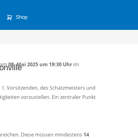
Shop
e am
08. Mai 2025 um 19:30 Uhr
im
onville
 1. Vorsitzenden, des Schatzmeisters und
gkeiten vorzustellen. Ein zentraler Punkt
zureichen. Diese müssen mindestens
14